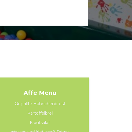
Affe Menu
Gegrillte Hähnchenbrust
Kartoffelbrei
Krautsalat