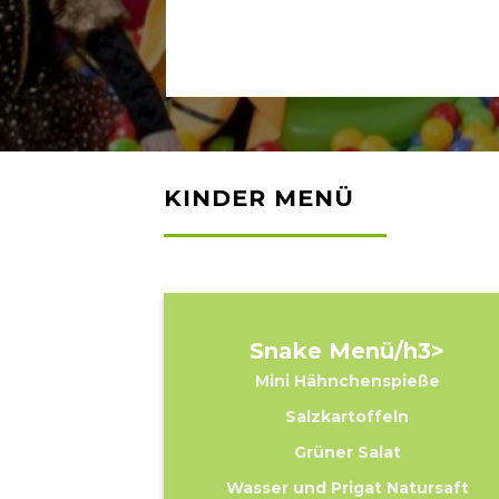
KINDER MENÜ
Snake Menü/h3>
Mini Hähnchenspieße
Salzkartoffeln
Grüner Salat
Wasser und Prigat Natursaft