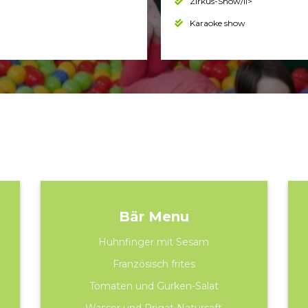
Zirkus-Show/li>
Karaoke show
Bär Menu
Huhnfinger mit Sesam
Französisch frites
Tomaten und Gurken-Salat