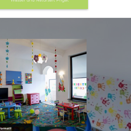
Wasser und Natursaft Prigat
formatii