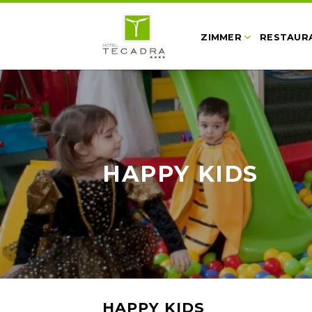
Skip
to
ZIMMER
RESTAUR
content
HAPPY KIDS
HAPPY KIDS