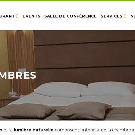
URANT
EVENTS
SALLE DE CONFÉRENCE
SERVICES
N
AMBRES
n
et la
lumière naturelle
composent l’intérieur de la chambre i